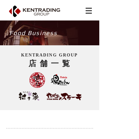
Food Business
KENTRADING GROUP
店 舗 一 覧