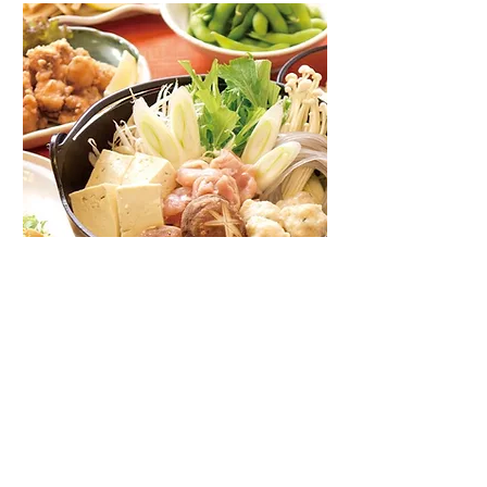
居酒屋
ゆるりと菜
村さ来 相馬店